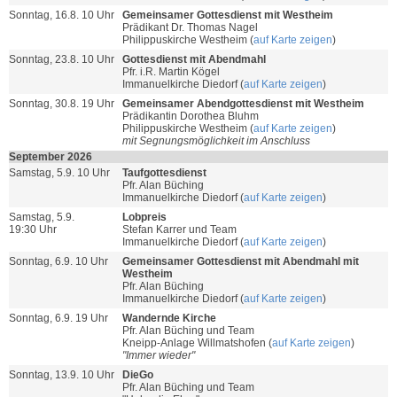
Sonntag, 16.8. 10 Uhr
Gemeinsamer Gottesdienst mit Westheim
Prädikant Dr. Thomas Nagel
Philippuskirche Westheim (
auf Karte zeigen
)
Sonntag, 23.8. 10 Uhr
Gottesdienst mit Abendmahl
Pfr. i.R. Martin Kögel
Immanuelkirche Diedorf (
auf Karte zeigen
)
Sonntag, 30.8. 19 Uhr
Gemeinsamer Abendgottesdienst mit Westheim
Prädikantin Dorothea Bluhm
Philippuskirche Westheim (
auf Karte zeigen
)
mit Segnungsmöglichkeit im Anschluss
September 2026
Samstag, 5.9. 10 Uhr
Taufgottesdienst
Pfr. Alan Büching
Immanuelkirche Diedorf (
auf Karte zeigen
)
Samstag, 5.9.
Lobpreis
19:30 Uhr
Stefan Karrer und Team
Immanuelkirche Diedorf (
auf Karte zeigen
)
Sonntag, 6.9. 10 Uhr
Gemeinsamer Gottesdienst mit Abendmahl mit
Westheim
Pfr. Alan Büching
Immanuelkirche Diedorf (
auf Karte zeigen
)
Sonntag, 6.9. 19 Uhr
Wandernde Kirche
Pfr. Alan Büching und Team
Kneipp-Anlage Willmatshofen (
auf Karte zeigen
)
"Immer wieder"
Sonntag, 13.9. 10 Uhr
DieGo
Pfr. Alan Büching und Team