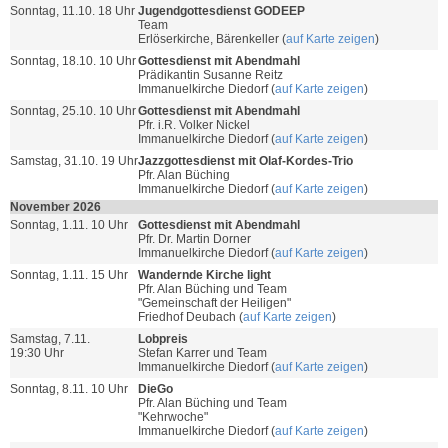
Sonntag, 11.10. 18 Uhr
Jugendgottesdienst GODEEP
Team
Erlöserkirche, Bärenkeller (
auf Karte zeigen
)
Sonntag, 18.10. 10 Uhr
Gottesdienst mit Abendmahl
Prädikantin Susanne Reitz
Immanuelkirche Diedorf (
auf Karte zeigen
)
Sonntag, 25.10. 10 Uhr
Gottesdienst mit Abendmahl
Pfr. i.R. Volker Nickel
Immanuelkirche Diedorf (
auf Karte zeigen
)
Samstag, 31.10. 19 Uhr
Jazzgottesdienst mit Olaf-Kordes-Trio
Pfr. Alan Büching
Immanuelkirche Diedorf (
auf Karte zeigen
)
November 2026
Sonntag, 1.11. 10 Uhr
Gottesdienst mit Abendmahl
Pfr. Dr. Martin Dorner
Immanuelkirche Diedorf (
auf Karte zeigen
)
Sonntag, 1.11. 15 Uhr
Wandernde Kirche light
Pfr. Alan Büching und Team
"Gemeinschaft der Heiligen"
Friedhof Deubach (
auf Karte zeigen
)
Samstag, 7.11.
Lobpreis
19:30 Uhr
Stefan Karrer und Team
Immanuelkirche Diedorf (
auf Karte zeigen
)
Sonntag, 8.11. 10 Uhr
DieGo
Pfr. Alan Büching und Team
"Kehrwoche"
Immanuelkirche Diedorf (
auf Karte zeigen
)