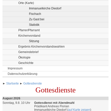
Orte (Karte)
Immanuelkirche Diedorf
Fischach
Zu Gast bei
Statistik
Pfarrer/Pfarramt
Kirchenvorstand
Sitzung
Ergebnis Kirchenvorstandswahlen
Gemeindebrief
Ökologie
Geschichte
Impressum
Datenschutzerklärung
►
Startseite
►
Gottesdienste
Gottesdienste
August 2026
Sonntag, 9.8. 10 Uhr
Gottesdienst mit Abendmahl
Prädikant Andreas Florian
Immanuelkirche Diedorf (
auf Karte zeigen
)