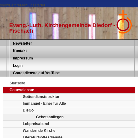
showBeforeMenu gestartet
Evang.-Luth. Kirchengemeinde Diedorf -
Fischach
Newsletter
Kontakt
Impressum
Login
Gottesdienste auf YouTube
Startseite
Gottesdienste
Gottesdienststruktur
Immanuel - Einer für Alle
DieGo
Gebetsanliegen
Lobpreisabend
Wandernde Kirche
LiteraturGottesdienste